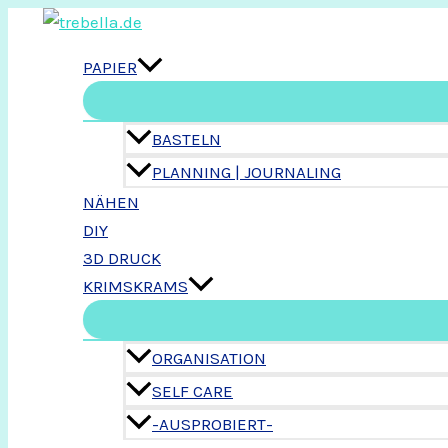
Zum
Inhalt
PAPIER
springen
BASTELN
PLANNING | JOURNALING
NÄHEN
DIY
3D DRUCK
KRIMSKRAMS
ORGANISATION
SELF CARE
-AUSPROBIERT-